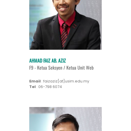
AHMAD FAIZ AB. AZIZ
F9 - Ketua Seksyen / Ketua Unit Web
Email
: faizaziz[at]usim.edu.my
Tel
: 06-798 6074