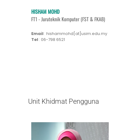
HISHAM MOHD
FT1 - Juruteknik Komputer (FST & FKAB)
Email
: hishammohd[at]usim.edu.my
Tel
: 06-798 6521
Unit Khidmat Pengguna