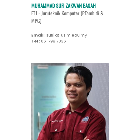
MUHAMMAD SUFI ZAKWAN BASAH
FT1 - Juruteknik Komputer (P.Tamhidi &
MPG)
Email
: sufi[at]usim.edu.my
Tel
: 06-798 7036