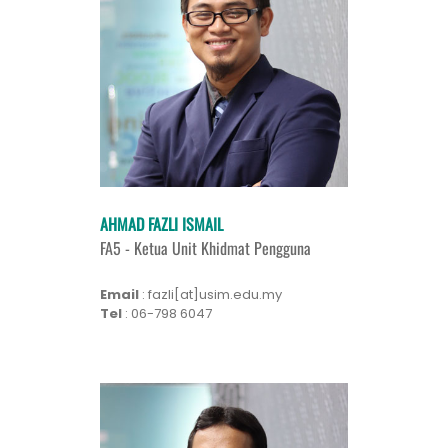
AHMAD FAZLI ISMAIL
FA5 - Ketua Unit Khidmat Pengguna
Email
: fazli[at]usim.edu.my
Tel
: 06-798 6047