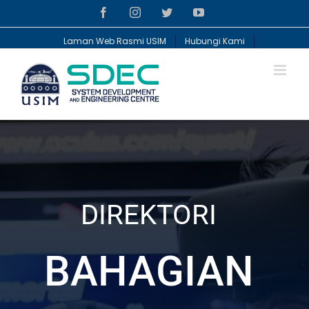
Skip
Facebook
Instagram
Twitter
YouTube
to
content
Laman Web Rasmi USIM
Hubungi Kami
DIREKTORI
BAHAGIAN