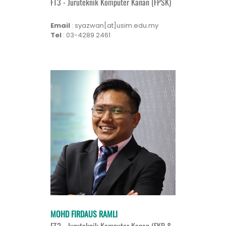
FT3 - Juruteknik Komputer Kanan (FPSK)
Email
: syazwan[at]usim.edu.my
Tel
: 03-4289 2461
MOHD FIRDAUS RAMLI
FT2 - Juruteknik Komputer Kanan (FKP &