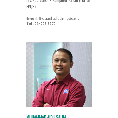
FPQS)
Email
: firdaus[at]usim.edu.my
Tel
: 06-798 8670
MUHAMMAD AIDIL SALIM