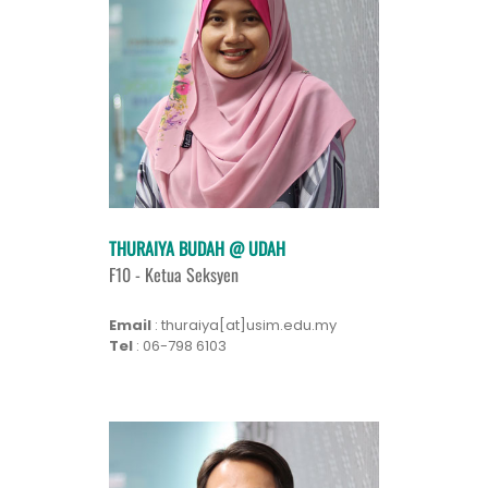
THURAIYA BUDAH @ UDAH
F10 - Ketua Seksyen
Email
: thuraiya[at]usim.edu.my
Tel
: 06-798 6103