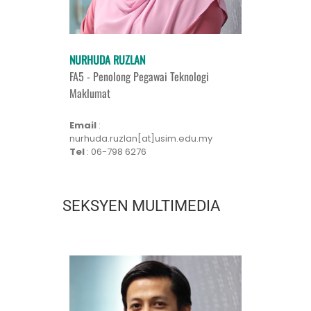
NURHUDA RUZLAN
FA5 - Penolong Pegawai Teknologi
Maklumat
Email
:
nurhuda.ruzlan[at]usim.edu.my
Tel
: 06-798 6276
SEKSYEN MULTIMEDIA