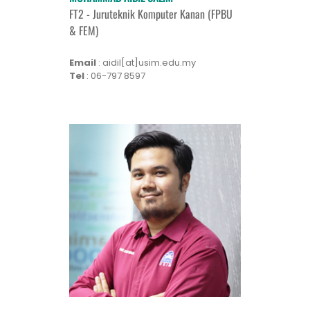
FT2 - Juruteknik Komputer Kanan (FPBU
& FEM)
Email
: aidil[at]usim.edu.my
Tel
: 06-797 8597