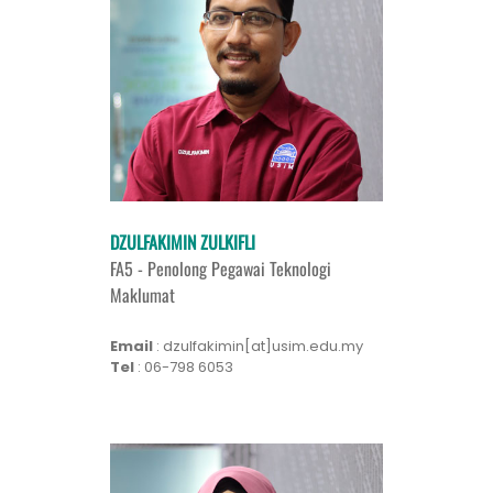
DZULFAKIMIN ZULKIFLI
FA5 - Penolong Pegawai Teknologi
Maklumat
Email
: dzulfakimin[at]usim.edu.my
Tel
: 06-798 6053