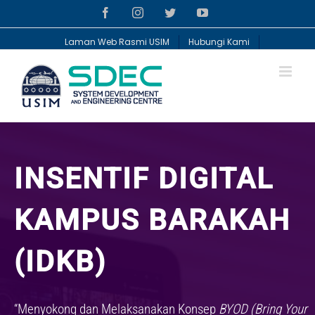
Skip
Facebook
Instagram
Twitter
YouTube
to
content
Laman Web Rasmi USIM
Hubungi Kami
INSENTIF DIGITAL
KAMPUS BARAKAH
(IDKB)
“Menyokong dan Melaksanakan Konsep
BYOD (Bring Your