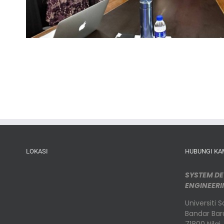
LOKASI
HUBUNGI KA
SYSTEM D
ENGINEERI
Universiti 
Bandar Baru