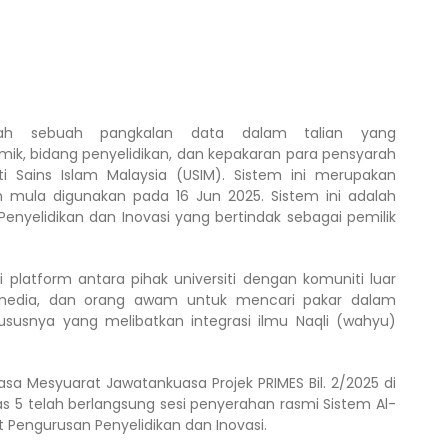
alah sebuah pangkalan data dalam talian yang
mik, bidang penyelidikan, dan kepakaran para pensyarah
siti Sains Islam Malaysia (USIM). Sistem ini merupakan
h mula digunakan pada 16 Jun 2025. Sistem ini adalah
enyelidikan dan Inovasi yang bertindak sebagai pemilik
i platform antara pihak universiti dengan komuniti luar
n, media, dan orang awam untuk mencari pakar dalam
ususnya yang melibatkan integrasi ilmu Naqli (wahyu)
sa Mesyuarat Jawatankuasa Projek PRIMES Bil. 2/2025 di
ras 5 telah berlangsung sesi penyerahan rasmi Sistem Al-
 Pengurusan Penyelidikan dan Inovasi.