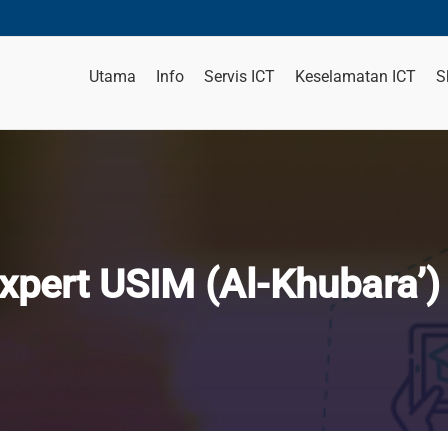
Utama
Info
Servis ICT
Keselamatan ICT
S
xpert USIM (Al-Khubara’)