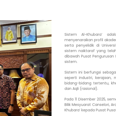
Sistem Al-Khubara’ ad
menyenaraikan profil akade
serta penyelidik di Univer
sistem naiktaraf yang tela
dibawah Pusat Pengurusan P
sistem.
Sistem ini berfungsi sebaga
seperti industri, kerajaa
bidang-bidang tertentu, kh
dan Aqli (rasional).
Pada 11 Disember 2025, sema
Bilik Mesyuarat Canselori, A
Khubara’ kepada Pusat Pusat