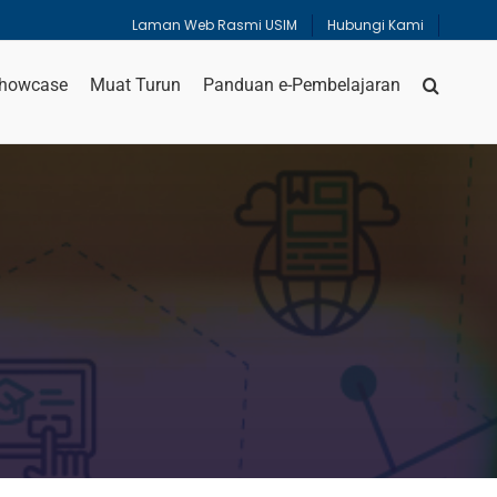
Laman Web Rasmi USIM
Hubungi Kami
howcase
Muat Turun
Panduan e-Pembelajaran