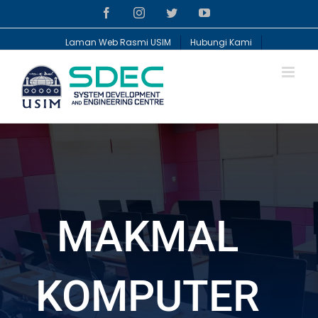
Skip
Facebook
Instagram
Twitter
YouTube
to
content
Laman Web Rasmi USIM
Hubungi Kami
MAKMAL
KOMPUTER