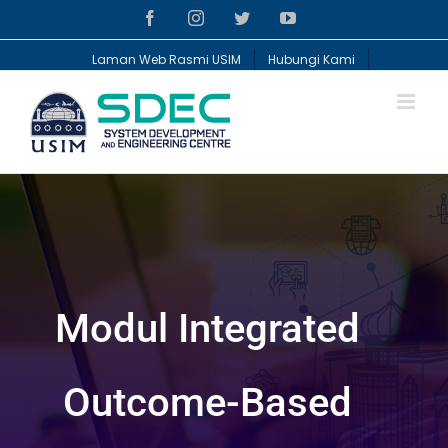
Skip
Facebook
Instagram
Twitter
YouTube
to
content
Laman Web Rasmi USIM
Hubungi Kami
Modul Integrated
Outcome-Based