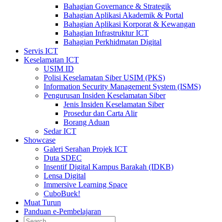
Bahagian Governance & Strategik
Bahagian Aplikasi Akademik & Portal
Bahagian Aplikasi Korporat & Kewangan
Bahagian Infrastruktur ICT
Bahagian Perkhidmatan Digital
Servis ICT
Keselamatan ICT
USIM ID
Polisi Keselamatan Siber USIM (PKS)
Information Security Management System (ISMS)
Pengurusan Insiden Keselamatan Siber
Jenis Insiden Keselamatan Siber
Prosedur dan Carta Alir
Borang Aduan
Sedar ICT
Showcase
Galeri Serahan Projek ICT
Duta SDEC
Insentif Digital Kampus Barakah (IDKB)
Lensa Digital
Immersive Learning Space
CuboBuek!
Muat Turun
Panduan e-Pembelajaran
Search