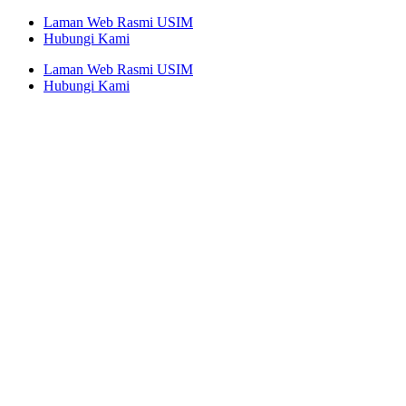
Skip
Facebook
Instagram
Twitter
YouTube
Laman Web Rasmi USIM
to
Hubungi Kami
content
Laman Web Rasmi USIM
Hubungi Kami